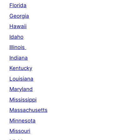
Florida
Georgia
Hawaii
Idaho
Illinois
Indiana
Kentucky
Louisiana
Maryland
Mississippi
Massachusetts
Minnesota
Missouri