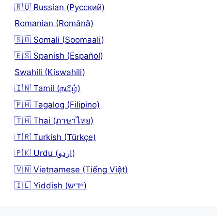
🇷🇺 Russian (Русский)
Romanian (Română)
🇸🇴 Somali (Soomaali)
🇪🇸 Spanish (Español)
Swahili (Kiswahili)
🇮🇳 Tamil (தமிழ்)
🇵🇭 Tagalog (Filipino)
🇹🇭 Thai (ภาษาไทย)
🇹🇷 Turkish (Türkçe)
🇵🇰 Urdu (اردو)
🇻🇳 Vietnamese (Tiếng Việt)
🇮🇱 Yiddish (יידיש)