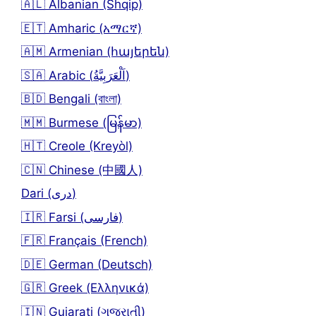
🇦🇱 Albanian (Shqip)
🇪🇹 Amharic (አማርኛ)
🇦🇲 Armenian (հայերեն)
🇸🇦 Arabic (اَلْعَرَبِيَّةُ)
🇧🇩 Bengali (বাংলা)
🇲🇲 Burmese (မြန်မာ)
🇭🇹 Creole (Kreyòl)
🇨🇳 Chinese (中國人)
Dari (دری)
🇮🇷 Farsi (فارسی)
🇫🇷 Français (French)
🇩🇪 German (Deutsch)
🇬🇷 Greek (Ελληνικά)
🇮🇳 Gujarati (ગુજરાતી)