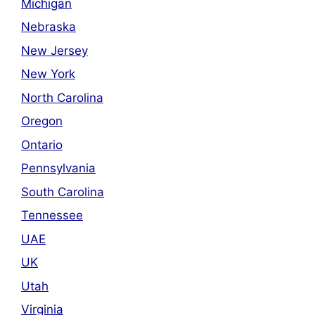
Michigan
Nebraska
New Jersey
New York
North Carolina
Oregon
Ontario
Pennsylvania
South Carolina
Tennessee
UAE
UK
Utah
Virginia