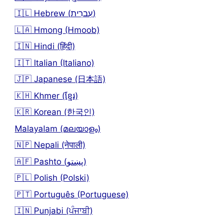
🇮🇱 Hebrew (עִברִית)
🇱🇦 Hmong (Hmoob)
🇮🇳 Hindi (हिंदी)
🇮🇹 Italian (Italiano)
🇯🇵 Japanese (日本語)
🇰🇭 Khmer (ខ្មែរ)
🇰🇷 Korean (한국인)
Malayalam (മലയാളം)
🇳🇵 Nepali (नेपाली)
🇦🇫 Pashto (پښتو)
🇵🇱 Polish (Polski)
🇵🇹 Português (Portuguese)
🇮🇳 Punjabi (ਪੰਜਾਬੀ)