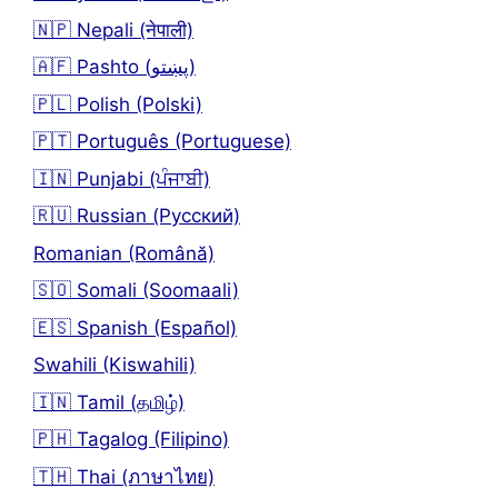
🇳🇵 Nepali (नेपाली)
🇦🇫 Pashto (پښتو)
🇵🇱 Polish (Polski)
🇵🇹 Português (Portuguese)
🇮🇳 Punjabi (ਪੰਜਾਬੀ)
🇷🇺 Russian (Русский)
Romanian (Română)
🇸🇴 Somali (Soomaali)
🇪🇸 Spanish (Español)
Swahili (Kiswahili)
🇮🇳 Tamil (தமிழ்)
🇵🇭 Tagalog (Filipino)
🇹🇭 Thai (ภาษาไทย)