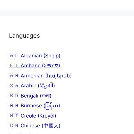
Languages
🇦🇱 Albanian (Shqip)
🇪🇹 Amharic (አማርኛ)
🇦🇲 Armenian (հայերեն)
🇸🇦 Arabic (اَلْعَرَبِيَّةُ)
🇧🇩 Bengali (বাংলা)
🇲🇲 Burmese (မြန်မာ)
🇭🇹 Creole (Kreyòl)
🇨🇳 Chinese (中國人)