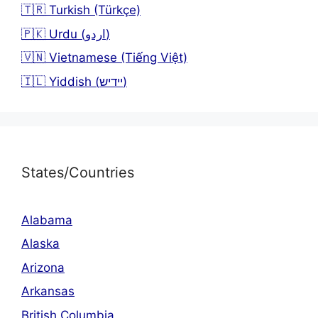
🇹🇷 Turkish (Türkçe)
🇵🇰 Urdu (اردو)
🇻🇳 Vietnamese (Tiếng Việt)
🇮🇱 Yiddish (יידיש)
States/Countries
Alabama
Alaska
Arizona
Arkansas
British Columbia