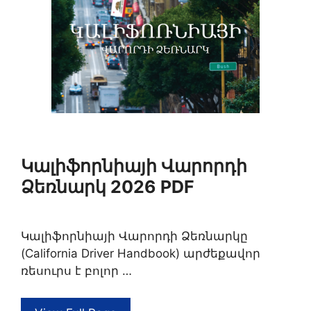
Կալիֆորնիայի Վարորդի
Ձեռնարկ 2026 PDF
Կալիֆորնիայի Վարորդի Ձեռնարկը
(California Driver Handbook) արժեքավոր
ռեսուրս է բոլոր …