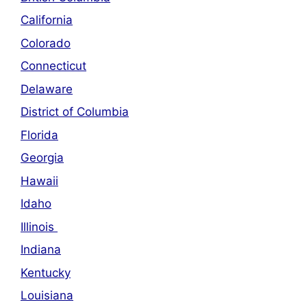
California
Colorado
Connecticut
Delaware
District of Columbia
Florida
Georgia
Hawaii
Idaho
Illinois
Indiana
Kentucky
Louisiana