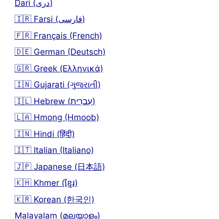
Dari (دری)
🇮🇷 Farsi (فارسی)
🇫🇷 Français (French)
🇩🇪 German (Deutsch)
🇬🇷 Greek (Ελληνικά)
🇮🇳 Gujarati (ગુજરાતી)
🇮🇱 Hebrew (עִברִית)
🇱🇦 Hmong (Hmoob)
🇮🇳 Hindi (हिंदी)
🇮🇹 Italian (Italiano)
🇯🇵 Japanese (日本語)
🇰🇭 Khmer (ខ្មែរ)
🇰🇷 Korean (한국인)
Malayalam (മലയാളം)