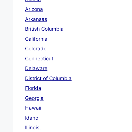
Arizona
Arkansas
British Columbia
California
Colorado
Connecticut
Delaware
District of Columbia
Florida
Georgia
Hawaii
Idaho
Illinois