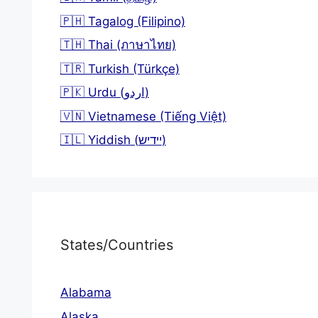
🇵🇭 Tagalog (Filipino)
🇹🇭 Thai (ภาษาไทย)
🇹🇷 Turkish (Türkçe)
🇵🇰 Urdu (اردو)
🇻🇳 Vietnamese (Tiếng Việt)
🇮🇱 Yiddish (יידיש)
States/Countries
Alabama
Alaska