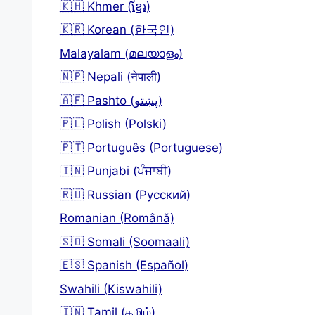
🇰🇭 Khmer (ខ្មែរ)
🇰🇷 Korean (한국인)
Malayalam (മലയാളം)
🇳🇵 Nepali (नेपाली)
🇦🇫 Pashto (پښتو)
🇵🇱 Polish (Polski)
🇵🇹 Português (Portuguese)
🇮🇳 Punjabi (ਪੰਜਾਬੀ)
🇷🇺 Russian (Русский)
Romanian (Română)
🇸🇴 Somali (Soomaali)
🇪🇸 Spanish (Español)
Swahili (Kiswahili)
🇮🇳 Tamil (தமிழ்)