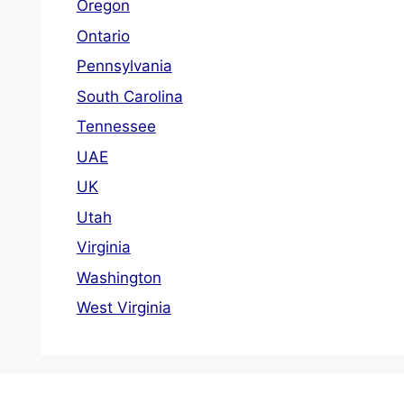
Oregon
Ontario
Pennsylvania
South Carolina
Tennessee
UAE
UK
Utah
Virginia
Washington
West Virginia