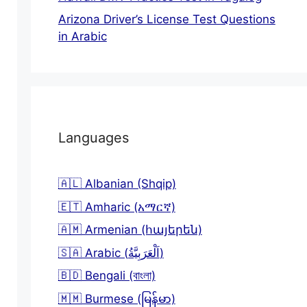
Arizona Driver’s License Test Questions
in Arabic
Languages
🇦🇱 Albanian (Shqip)
🇪🇹 Amharic (አማርኛ)
🇦🇲 Armenian (հայերեն)
🇸🇦 Arabic (اَلْعَرَبِيَّةُ)
🇧🇩 Bengali (বাংলা)
🇲🇲 Burmese (မြန်မာ)