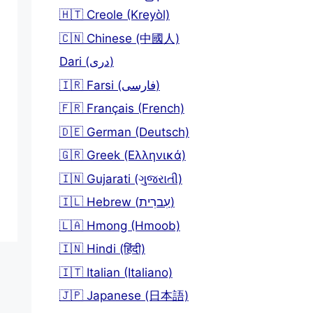
🇭🇹 Creole (Kreyòl)
🇨🇳 Chinese (中國人)
Dari (دری)
🇮🇷 Farsi (فارسی)
🇫🇷 Français (French)
🇩🇪 German (Deutsch)
🇬🇷 Greek (Ελληνικά)
🇮🇳 Gujarati (ગુજરાતી)
🇮🇱 Hebrew (עִברִית)
🇱🇦 Hmong (Hmoob)
🇮🇳 Hindi (हिंदी)
🇮🇹 Italian (Italiano)
🇯🇵 Japanese (日本語)