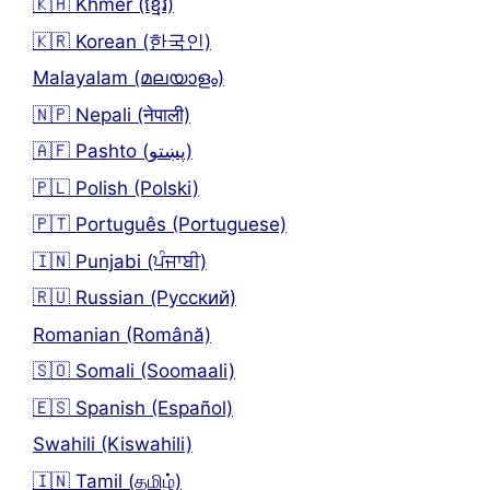
🇰🇭 Khmer (ខ្មែរ)
🇰🇷 Korean (한국인)
Malayalam (മലയാളം)
🇳🇵 Nepali (नेपाली)
🇦🇫 Pashto (پښتو)
🇵🇱 Polish (Polski)
🇵🇹 Português (Portuguese)
🇮🇳 Punjabi (ਪੰਜਾਬੀ)
🇷🇺 Russian (Русский)
Romanian (Română)
🇸🇴 Somali (Soomaali)
🇪🇸 Spanish (Español)
Swahili (Kiswahili)
🇮🇳 Tamil (தமிழ்)