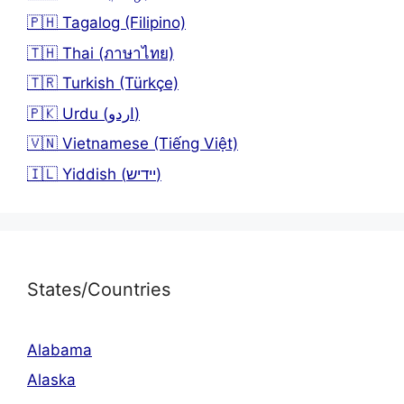
🇵🇭 Tagalog (Filipino)
🇹🇭 Thai (ภาษาไทย)
🇹🇷 Turkish (Türkçe)
🇵🇰 Urdu (اردو)
🇻🇳 Vietnamese (Tiếng Việt)
🇮🇱 Yiddish (יידיש)
States/Countries
Alabama
Alaska