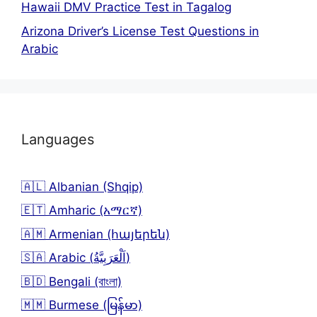
Hawaii DMV Practice Test in Tagalog
Arizona Driver’s License Test Questions in
Arabic
Languages
🇦🇱 Albanian (Shqip)
🇪🇹 Amharic (አማርኛ)
🇦🇲 Armenian (հայերեն)
🇸🇦 Arabic (اَلْعَرَبِيَّةُ)
🇧🇩 Bengali (বাংলা)
🇲🇲 Burmese (မြန်မာ)