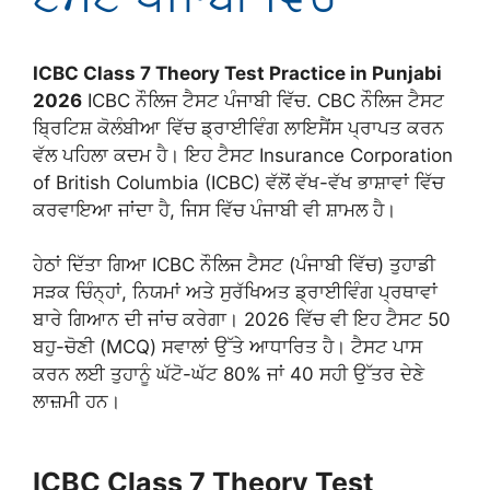
ICBC Class 7 Theory Test Practice in Punjabi
2026
ICBC ਨੌਲਿਜ ਟੈਸਟ ਪੰਜਾਬੀ ਵਿੱਚ. CBC ਨੌਲਿਜ ਟੈਸਟ
ਬ੍ਰਿਟਿਸ਼ ਕੋਲੰਬੀਆ ਵਿੱਚ ਡ੍ਰਾਈਵਿੰਗ ਲਾਇਸੈਂਸ ਪ੍ਰਾਪਤ ਕਰਨ
ਵੱਲ ਪਹਿਲਾ ਕਦਮ ਹੈ। ਇਹ ਟੈਸਟ Insurance Corporation
of British Columbia (ICBC) ਵੱਲੋਂ ਵੱਖ-ਵੱਖ ਭਾਸ਼ਾਵਾਂ ਵਿੱਚ
ਕਰਵਾਇਆ ਜਾਂਦਾ ਹੈ, ਜਿਸ ਵਿੱਚ ਪੰਜਾਬੀ ਵੀ ਸ਼ਾਮਲ ਹੈ।
ਹੇਠਾਂ ਦਿੱਤਾ ਗਿਆ ICBC ਨੌਲਿਜ ਟੈਸਟ (ਪੰਜਾਬੀ ਵਿੱਚ) ਤੁਹਾਡੀ
ਸੜਕ ਚਿੰਨ੍ਹਾਂ, ਨਿਯਮਾਂ ਅਤੇ ਸੁਰੱਖਿਅਤ ਡ੍ਰਾਈਵਿੰਗ ਪ੍ਰਥਾਵਾਂ
ਬਾਰੇ ਗਿਆਨ ਦੀ ਜਾਂਚ ਕਰੇਗਾ। 2026 ਵਿੱਚ ਵੀ ਇਹ ਟੈਸਟ 50
ਬਹੁ-ਚੋਣੀ (MCQ) ਸਵਾਲਾਂ ਉੱਤੇ ਆਧਾਰਿਤ ਹੈ। ਟੈਸਟ ਪਾਸ
ਕਰਨ ਲਈ ਤੁਹਾਨੂੰ ਘੱਟੋ-ਘੱਟ 80% ਜਾਂ 40 ਸਹੀ ਉੱਤਰ ਦੇਣੇ
ਲਾਜ਼ਮੀ ਹਨ।
ICBC Class 7 Theory Test