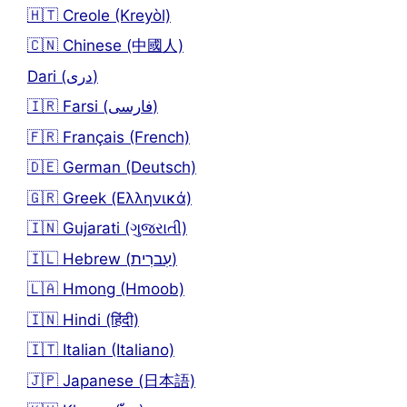
🇭🇹 Creole (Kreyòl)
🇨🇳 Chinese (中國人)
Dari (دری)
🇮🇷 Farsi (فارسی)
🇫🇷 Français (French)
🇩🇪 German (Deutsch)
🇬🇷 Greek (Ελληνικά)
🇮🇳 Gujarati (ગુજરાતી)
🇮🇱 Hebrew (עִברִית)
🇱🇦 Hmong (Hmoob)
🇮🇳 Hindi (हिंदी)
🇮🇹 Italian (Italiano)
🇯🇵 Japanese (日本語)